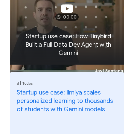
00:00
Startup use case: How Tinybird
Built a Full Data Dev Agent with
Gemini
Todos
Startup use case: Ilmiya scales
personalized learning to thousands
of students with Gemini models