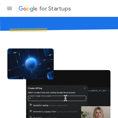
for Startups
Program
Produto
Partici