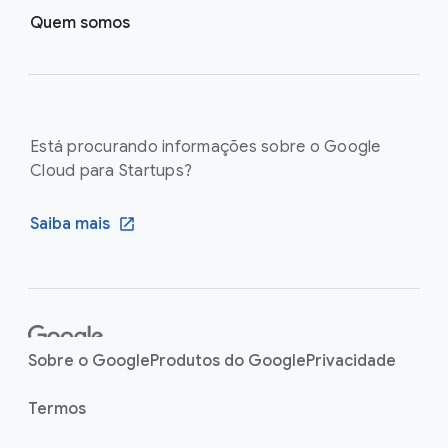
Quem somos
Está procurando informações sobre o Google
Cloud para Startups?
Saiba mais
F
o
Sobre o Google
Produtos do Google
Privacidade
o
t
Termos
e