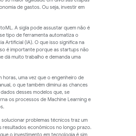
ão só maior agilidade em diversas etapas
nomia de gastos. Ou seja, investir em
oML. A sigla pode assustar quem não é
se tipo de ferramenta automatiza o
rtificial (IA). O que isso significa na
sso é importante porque as startups não
ue dá muito trabalho e demanda uma
m horas, uma vez que o engenheiro de
anual, o que também diminui as chances
s dados desses modelos que, se
torna os processos de Machine Learning e
ps.
a solucionar problemas técnicos traz um
nos resultados econômicos no longo prazo.
 que o investimento em tecnologia é sim