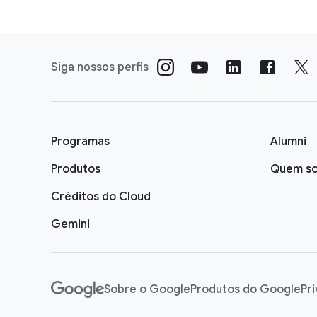
Siga nossos perfis
Programas
Alumni
Produtos
Quem s
Créditos do Cloud
Gemini
F
o
Sobre o Google
Produtos do Google
Pr
o