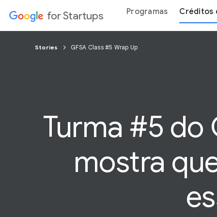
Programas
Créditos 
for Startups
Stories
GFSA Class #5 Wrap Up
Turma #5 do 
mostra que
es