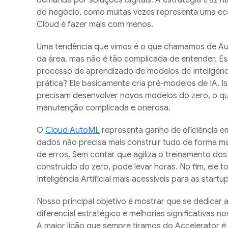
demanda por soluções digitais. A estratégia traz n
do negócio, como muitas vezes representa uma eco
Cloud é fazer mais com menos.
Uma tendência que vimos é o que chamamos de Aut
da área, mas não é tão complicada de entender. Es
processo de aprendizado de modelos de Inteligência A
prática? Ele basicamente cria pré-modelos de IA. I
precisam desenvolver novos modelos do zero, o q
manutenção complicada e onerosa.
O
Cloud AutoML
representa ganho de eficiência e
dados não precisa mais construir tudo de forma m
de erros. Sem contar que agiliza o treinamento do
construído do zero, pode levar horas. No fim, ele 
Inteligência Artificial mais acessíveis para as startu
Nosso principal objetivo é mostrar que se dedicar 
diferencial estratégico e melhorias significativas 
A maior lição que sempre tiramos do Accelerator é