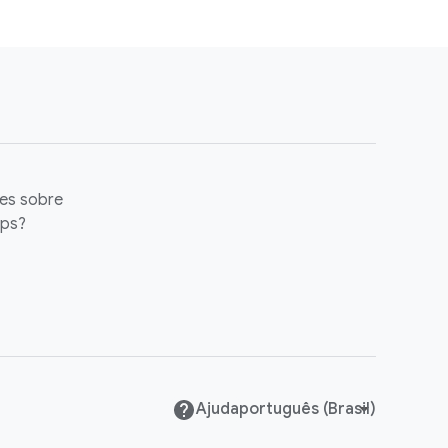
es sobre
ups?
Ajuda