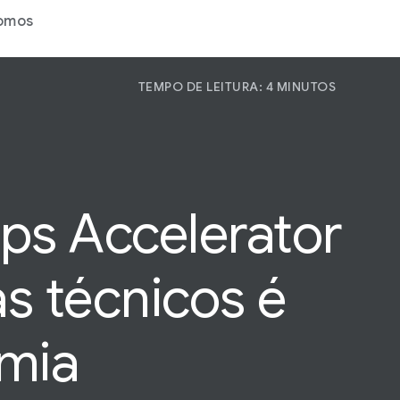
omos
TEMPO DE LEITURA: 4 MINUTOS
P
P
Pa
ps Accelerator
as
técnicos
é
emia