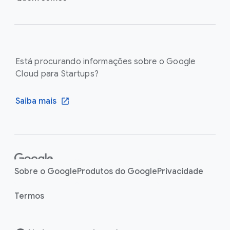
Está procurando informações sobre o Google
Cloud para Startups?
Saiba mais
F
o
Sobre o Google
Produtos do Google
Privacidade
o
t
Termos
e
r