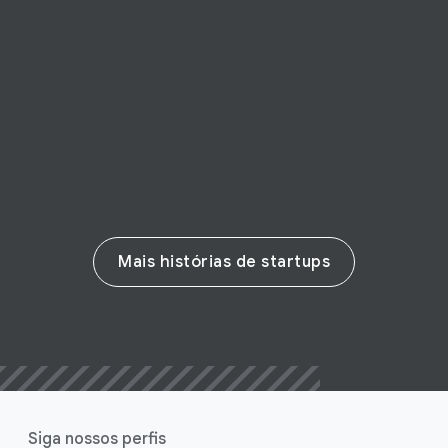
Foco no usuário - Como atender aos
novos hábitos e necessidades?
Leia a história
Mais histórias de startups
Siga nossos perfis