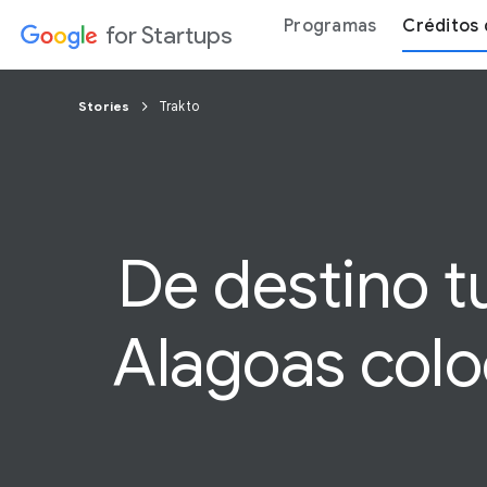
Programas
Créditos 
for Startups
Stories
Trakto
De destino tu
Alagoas
colo