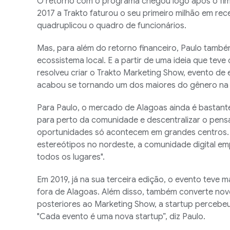
O retorno com o programa chegou logo após o fim
2017 a Trakto faturou o seu primeiro milhão em rece
quadruplicou o quadro de funcionários.
Mas, para além do retorno financeiro, Paulo tamb
ecossistema local. E a partir de uma ideia que te
resolveu criar o Trakto Marketing Show, evento d
acabou se tornando um dos maiores do gênero na 
Para Paulo, o mercado de Alagoas ainda é bastante
para perto da comunidade e descentralizar o pen
oportunidades só acontecem em grandes centros. "
estereótipos no nordeste, a comunidade digital e
todos os lugares".
Em 2019, já na sua terceira edição, o evento teve m
fora de Alagoas. Além disso, também converte novo
posteriores ao Marketing Show, a startup perceb
"Cada evento é uma nova startup”, diz Paulo.