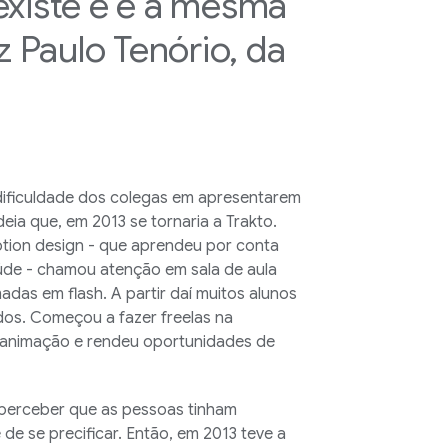
existe e é a mesma
z Paulo Tenório, da
dificuldade dos colegas em apresentarem
deia que, em 2013 se tornaria a Trakto.
ion design - que aprendeu por conta
úde - chamou atenção em sala de aula
das em flash. A partir daí muitos alunos
os. Começou a fazer freelas na
e animação e rendeu oportunidades de
z perceber que as pessoas tinham
 de se precificar. Então, em 2013 teve a