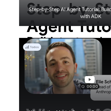
Step-by-Step AI Agent Tutorial: Buil
with ADK
Todos
00:00