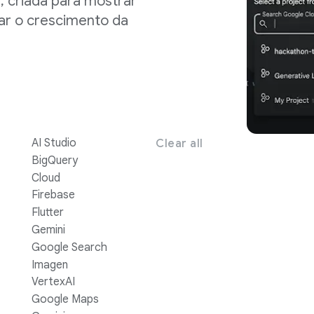
, criada para mostrar
ar o crescimento da
AI Studio
Clear all
BigQuery
Cloud
Firebase
Flutter
Gemini
Google Search
Imagen
VertexAI
Google Maps