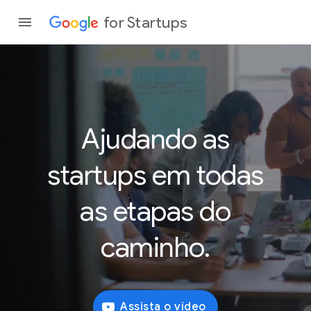
for Startups
Program
Ajudando
as
Produto
startups em todas
Partici
as etapas do
caminho.
Assista o vídeo