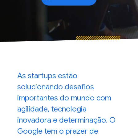
As startups estão
solucionando desafios
importantes do mundo com
agilidade, tecnologia
inovadora e determinação. O
Google tem o
prazer
de