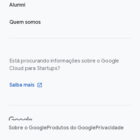
Alumni
Quem somos
Está procurando informações sobre o Google
Cloud para Startups?
Saiba mais
F
o
Sobre o Google
Produtos do Google
Privacidade
o