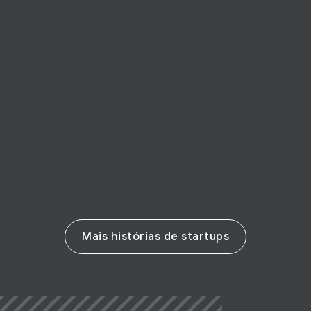
Portal Telemedicina
Com Inteligência Artificial, Portal
Telemedicina leva medicina especializada
para áreas rurais
Leia a história
Mais histórias de startups