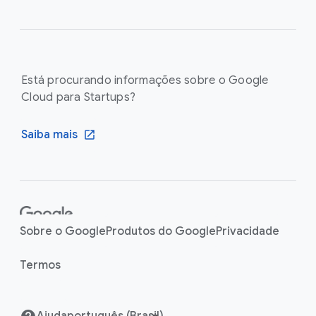
Está procurando informações sobre o Google
Cloud para Startups?
Saiba mais
F
o
Sobre o Google
Produtos do Google
Privacidade
o
t
Termos
e
r
Ajuda