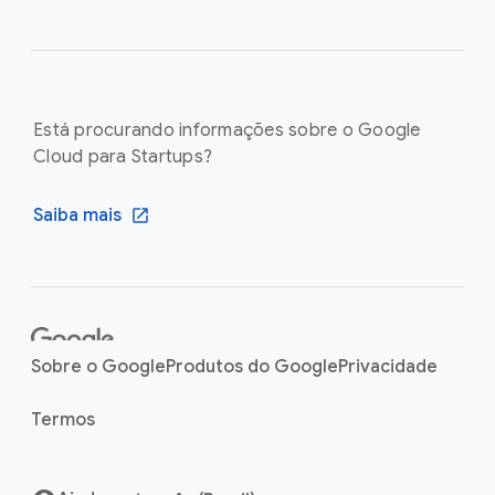
Está procurando informações sobre o Google
Cloud para Startups?
Saiba mais
F
o
Sobre o Google
Produtos do Google
Privacidade
o
t
Termos
e
r