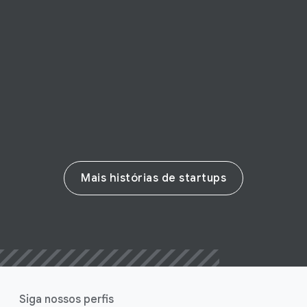
Afroempreendedorismo no Brasil: os
desafios e potenciais de um mercado
diverso e crescente
Leia a história
Mais histórias de startups
Siga nossos perfis