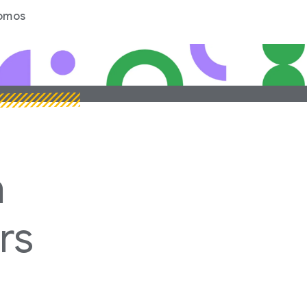
omos
P
P
Pa
n
rs