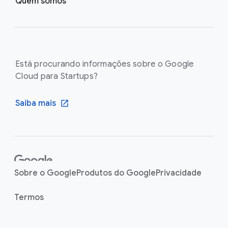
Quem somos
Está procurando informações sobre o Google
Cloud para Startups?
Saiba mais
F
o
Sobre o Google
Produtos do Google
Privacidade
o
t
Termos
e
r